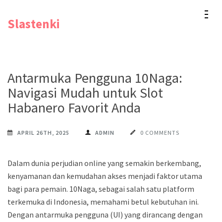
Skip
Slastenki
to
content
(Press
Enter)
Antarmuka Pengguna 10Naga:
Navigasi Mudah untuk Slot
Habanero Favorit Anda
APRIL 26TH, 2025
ADMIN
0 COMMENTS
Dalam dunia perjudian online yang semakin berkembang,
kenyamanan dan kemudahan akses menjadi faktor utama
bagi para pemain.
10Naga, sebagai salah satu platform
terkemuka di Indonesia, memahami betul kebutuhan ini.
Dengan antarmuka pengguna (UI) yang dirancang dengan