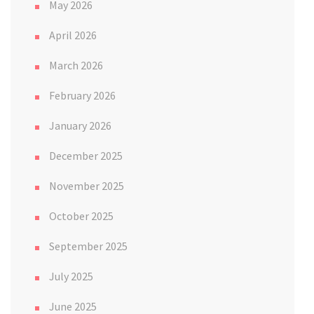
May 2026
April 2026
March 2026
February 2026
January 2026
December 2025
November 2025
October 2025
September 2025
July 2025
June 2025