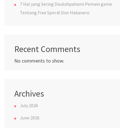
7 Hal yang Sering Disalahpahami Pemain game
Tentang Free Spin di Slot Habanero
Recent Comments
No comments to show.
Archives
July 2026
June 2026