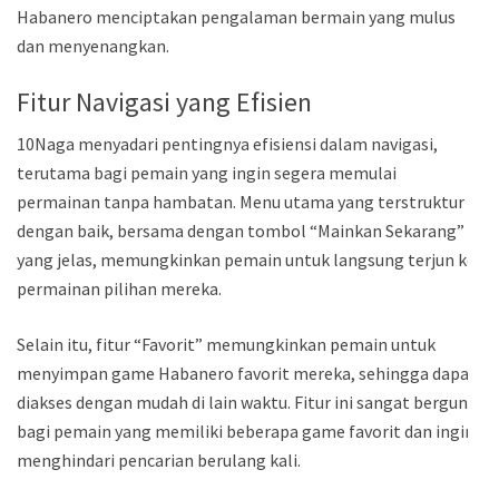
Habanero menciptakan pengalaman bermain yang mulus
dan menyenangkan.
Fitur Navigasi yang Efisien
10Naga menyadari pentingnya efisiensi dalam navigasi,
terutama bagi pemain yang ingin segera memulai
permainan tanpa hambatan.
Menu utama yang terstruktur
dengan baik, bersama dengan tombol “Mainkan Sekarang”
yang jelas, memungkinkan pemain untuk langsung terjun ke
permainan pilihan mereka.
Selain itu, fitur “Favorit” memungkinkan pemain untuk
menyimpan game Habanero favorit mereka, sehingga dapat
diakses dengan mudah di lain waktu.
Fitur ini sangat berguna
bagi pemain yang memiliki beberapa game favorit dan ingin
menghindari pencarian berulang kali.