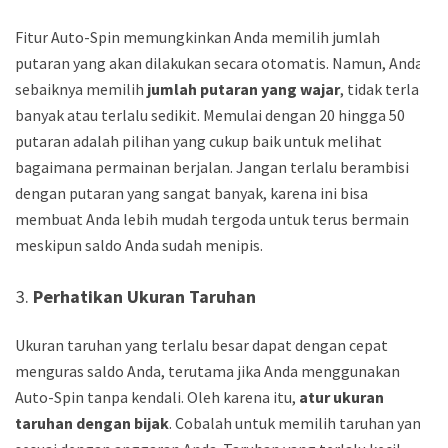
Fitur Auto-Spin memungkinkan Anda memilih jumlah
putaran yang akan dilakukan secara otomatis. Namun, Anda
sebaiknya memilih
jumlah putaran yang wajar
, tidak terlalu
banyak atau terlalu sedikit. Memulai dengan 20 hingga 50
putaran adalah pilihan yang cukup baik untuk melihat
bagaimana permainan berjalan. Jangan terlalu berambisi
dengan putaran yang sangat banyak, karena ini bisa
membuat Anda lebih mudah tergoda untuk terus bermain
meskipun saldo Anda sudah menipis.
Perhatikan Ukuran Taruhan
Ukuran taruhan yang terlalu besar dapat dengan cepat
menguras saldo Anda, terutama jika Anda menggunakan
Auto-Spin tanpa kendali. Oleh karena itu,
atur ukuran
taruhan dengan bijak
. Cobalah untuk memilih taruhan yang