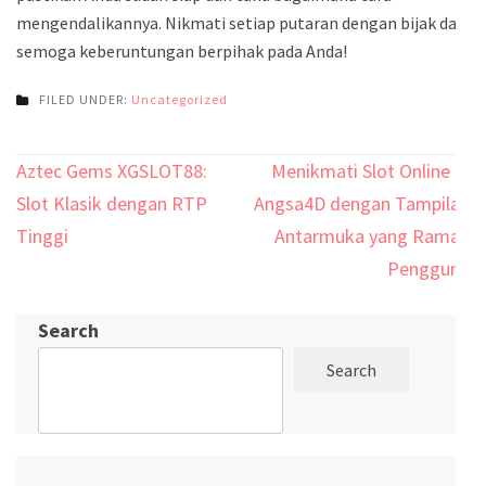
mengendalikannya. Nikmati setiap putaran dengan bijak dan
semoga keberuntungan berpihak pada Anda!
FILED UNDER:
Uncategorized
Post
Aztec Gems XGSLOT88:
Menikmati Slot Online di
navigation
Slot Klasik dengan RTP
Angsa4D dengan Tampilan
Tinggi
Antarmuka yang Ramah
Pengguna
Search
Search