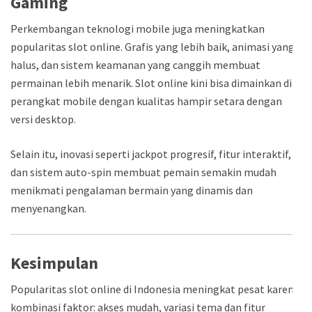
Gaming
Perkembangan teknologi mobile juga meningkatkan
popularitas slot online. Grafis yang lebih baik, animasi yang
halus, dan sistem keamanan yang canggih membuat
permainan lebih menarik. Slot online kini bisa dimainkan di
perangkat mobile dengan kualitas hampir setara dengan
versi desktop.
Selain itu, inovasi seperti jackpot progresif, fitur interaktif,
dan sistem auto-spin membuat pemain semakin mudah
menikmati pengalaman bermain yang dinamis dan
menyenangkan.
Kesimpulan
Popularitas slot online di Indonesia meningkat pesat karena
kombinasi faktor: akses mudah, variasi tema dan fitur