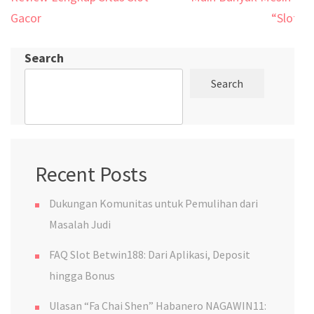
Gacor
“Slot”
Search
Search
Recent Posts
Dukungan Komunitas untuk Pemulihan dari
Masalah Judi
FAQ Slot Betwin188: Dari Aplikasi, Deposit
hingga Bonus
Ulasan “Fa Chai Shen” Habanero NAGAWIN11: