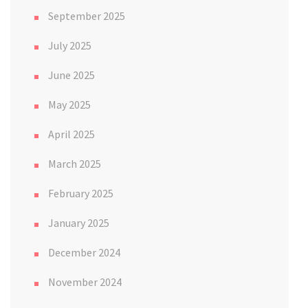
September 2025
July 2025
June 2025
May 2025
April 2025
March 2025
February 2025
January 2025
December 2024
November 2024