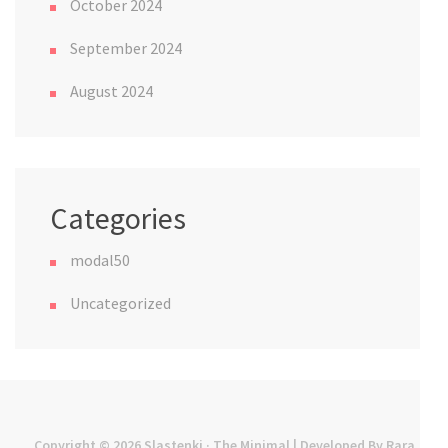
October 2024
September 2024
August 2024
Categories
modal50
Uncategorized
Copyright © 2026
Slastenki
· The Minimal | Developed By
Rara