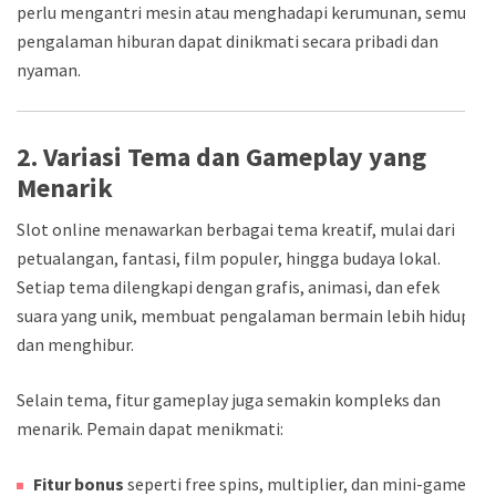
perlu mengantri mesin atau menghadapi kerumunan, semua
pengalaman hiburan dapat dinikmati secara pribadi dan
nyaman.
2. Variasi Tema dan Gameplay yang
Menarik
Slot online menawarkan berbagai tema kreatif, mulai dari
petualangan, fantasi, film populer, hingga budaya lokal.
Setiap tema dilengkapi dengan grafis, animasi, dan efek
suara yang unik, membuat pengalaman bermain lebih hidup
dan menghibur.
Selain tema, fitur gameplay juga semakin kompleks dan
menarik. Pemain dapat menikmati:
Fitur bonus
seperti free spins, multiplier, dan mini-game