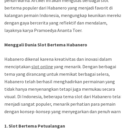
penuh warna. Artikel ini akan mengulas berbagai slot
bertema populer dari Habanero yang menjadi favorit di
kalangan pemain Indonesia, mengungkap keunikan mereka
dengan gaya bercerita yang reflektif dan mendalam,
layaknya karya Pramoedya Ananta Toer.
Menggali Dunia Slot Bertema Habanero
Habanero dikenal karena kreativitas dan inovasi dalam
menciptakan
slot online
yang menarik. Dengan berbagai
tema yang dirancang untuk memikat berbagai selera,
Habanero telah berhasil menghadirkan permainan yang
tidak hanya menyenangkan tetapi juga memukau secara
visual. Di Indonesia, beberapa tema slot dari Habanero telah
menjadi sangat populer, menarik perhatian para pemain
dengan konsep-konsep yang menyegarkan dan penuh warna.
1. Slot Bertema Petualangan