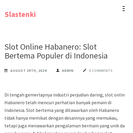
Skip
Slastenki
to
content
(Press
Enter)
Slot Online Habanero: Slot
Bertema Populer di Indonesia
AUGUST 29TH, 2024
ADMIN
0 COMMENTS
Di tengah gemerlapnya industri perjudian daring, slot online
Habanero telah mencuri perhatian banyak pemain di
Indonesia. Slot bertema yang ditawarkan oleh Habanero
tidak hanya memikat dengan desainnya yang memukau,
tetapi juga menawarkan pengalaman bermain yang unik dan