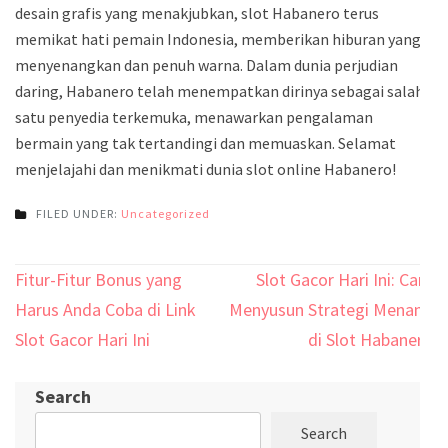
desain grafis yang menakjubkan, slot Habanero terus
memikat hati pemain Indonesia, memberikan hiburan yang
menyenangkan dan penuh warna. Dalam dunia perjudian
daring, Habanero telah menempatkan dirinya sebagai salah
satu penyedia terkemuka, menawarkan pengalaman
bermain yang tak tertandingi dan memuaskan. Selamat
menjelajahi dan menikmati dunia slot online Habanero!
FILED UNDER:
Uncategorized
Post
Fitur-Fitur Bonus yang
Slot Gacor Hari Ini: Cara
navigation
Harus Anda Coba di Link
Menyusun Strategi Menang
Slot Gacor Hari Ini
di Slot Habanero
Search
Search