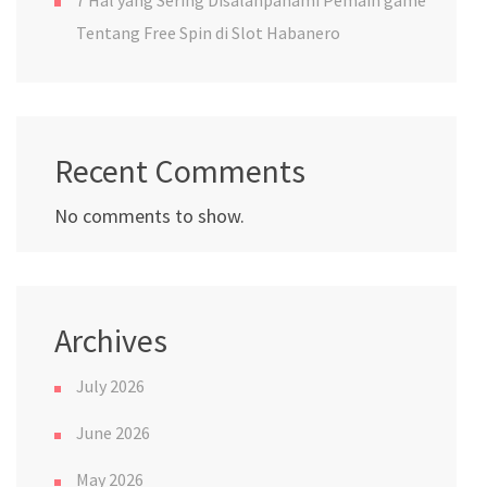
Tentang Free Spin di Slot Habanero
Recent Comments
No comments to show.
Archives
July 2026
June 2026
May 2026