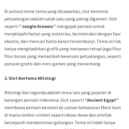
Di antara tema-tema yang ditawarkan, slot bertema
petualangan adalah salah satu yang paling digemari. Slot
seperti
“Jungle Dreams”
mengajak pemain untuk
menjelajahi hutan yang misterius, berinteraksi dengan fauna
eksotis, dan mencari harta karun tersembunyi. Tema ini tidak
hanya menghadirkan grafik yang menawan tetapi juga fitur-
fitur bonus yang menambah keseruan petualangan, seperti
putaran gratis dan mini-games yang menantang.
2. Slot Bertema Mitologi
Mitologi dan legenda adalah tema lain yang populer di
kalangan pemain Indonesia. Slot seperti
“Ancient Egypt”
membawa pemain kembali ke zaman kekaisaran Mesir kuno,
di mana simbol-simbol seperti dewa-dewa dan artefak
bersejarah mendominasi gulungan. Tema ini tidak hanya