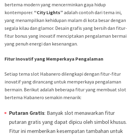
bertema modern yang mencerminkan gaya hidup
kontemporer.
“City Lights”
adalah contoh dari tema ini,
yang menampilkan kehidupan malam di kota besar dengan
segala kilau dan glamor. Desain grafis yang bersih dan fitur-
fitur bonus yang inovatif menciptakan pengalaman bermain
yang penuh energi dan kesenangan.
Fitur Inovatif yang Memperkaya Pengalaman
Setiap tema slot Habanero dilengkapi dengan fitur-fitur
inovatif yang dirancang untuk memperkaya pengalaman
bermain. Berikut adalah beberapa fitur yang membuat slot
bertema Habanero semakin menarik:
Putaran Gratis
: Banyak slot menawarkan fitur
putaran gratis yang dapat dipicu oleh simbol khusus.
Fitur ini memberikan kesempatan tambahan untuk