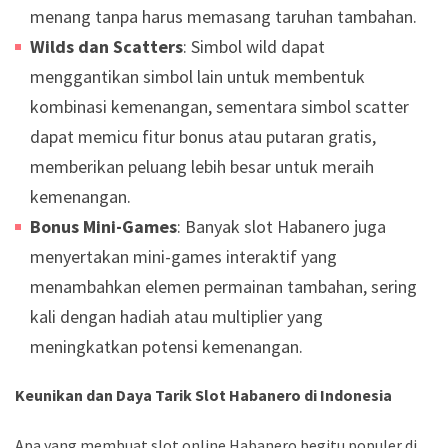
menang tanpa harus memasang taruhan tambahan.
Wilds dan Scatters
: Simbol wild dapat
menggantikan simbol lain untuk membentuk
kombinasi kemenangan, sementara simbol scatter
dapat memicu fitur bonus atau putaran gratis,
memberikan peluang lebih besar untuk meraih
kemenangan.
Bonus Mini-Games
: Banyak slot Habanero juga
menyertakan mini-games interaktif yang
menambahkan elemen permainan tambahan, sering
kali dengan hadiah atau multiplier yang
meningkatkan potensi kemenangan.
Keunikan dan Daya Tarik Slot Habanero di Indonesia
Apa yang membuat slot online Habanero begitu populer di