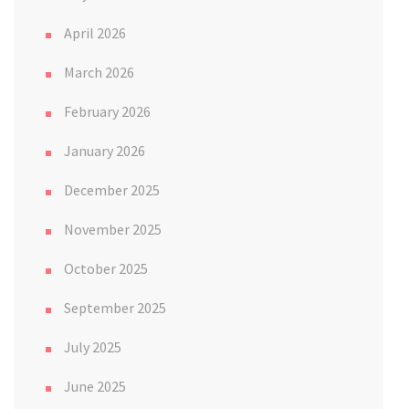
April 2026
March 2026
February 2026
January 2026
December 2025
November 2025
October 2025
September 2025
July 2025
June 2025