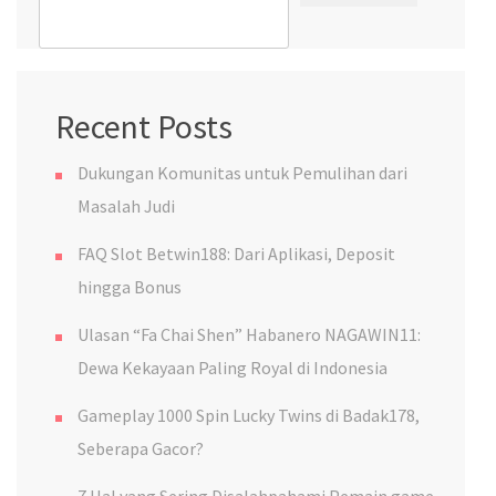
Recent Posts
Dukungan Komunitas untuk Pemulihan dari
Masalah Judi
FAQ Slot Betwin188: Dari Aplikasi, Deposit
hingga Bonus
Ulasan “Fa Chai Shen” Habanero NAGAWIN11:
Dewa Kekayaan Paling Royal di Indonesia
Gameplay 1000 Spin Lucky Twins di Badak178,
Seberapa Gacor?
7 Hal yang Sering Disalahpahami Pemain game