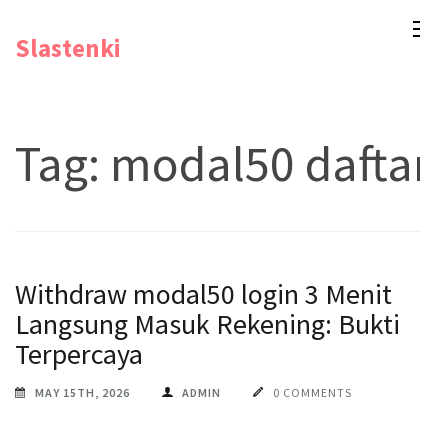
Skip
Slastenki
to
content
(Press
Enter)
Tag:
modal50 daftar
Withdraw modal50 login 3 Menit
Langsung Masuk Rekening: Bukti
Terpercaya
MAY 15TH, 2026
ADMIN
0 COMMENTS