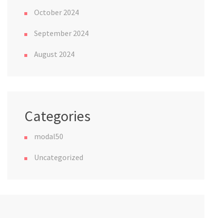
October 2024
September 2024
August 2024
Categories
modal50
Uncategorized