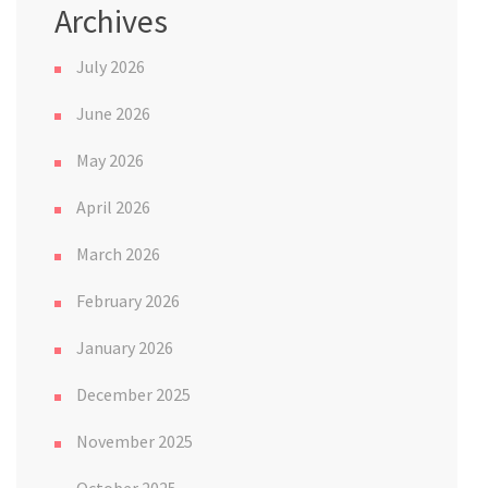
Archives
July 2026
June 2026
May 2026
April 2026
March 2026
February 2026
January 2026
December 2025
November 2025