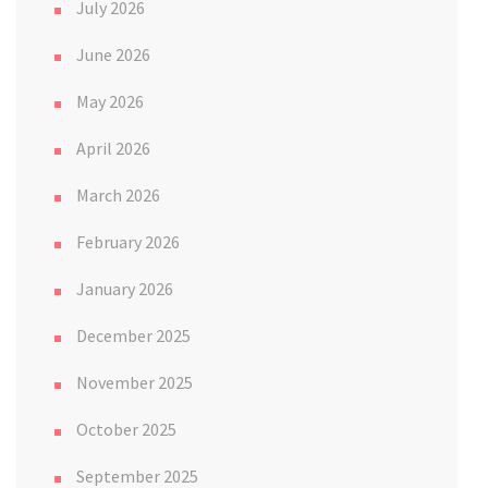
July 2026
June 2026
May 2026
April 2026
March 2026
February 2026
January 2026
December 2025
November 2025
October 2025
September 2025