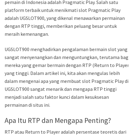
pemain di Indonesia adalah Pragmatic Play. Salah satu
platform terbaik untuk menikmati slot Pragmatic Play
adalah UGSLOT900, yang dikenal menawarkan permainan
dengan RTP tinggi, memberikan peluang besar untuk
meraih kemenangan.
UGSLOT900 menghadirkan pengalaman bermain slot yang
sangat menyenangkan dan menguntungkan, terutama bagi
mereka yang gemar bermain dengan RTP (Return to Player)
yang tinggi. Dalam artikel ini, kita akan mengulas lebih
dalam mengenai apa yang membuat slot Pragmatic Play di
UGSLOT900 sangat menarik dan mengapa RTP tinggi
menjadi salah satu faktor kunci dalam kesuksesan
permainan di situs ini.
Apa Itu RTP dan Mengapa Penting?
RTP atau Return to Player adalah persentase teoretis dari