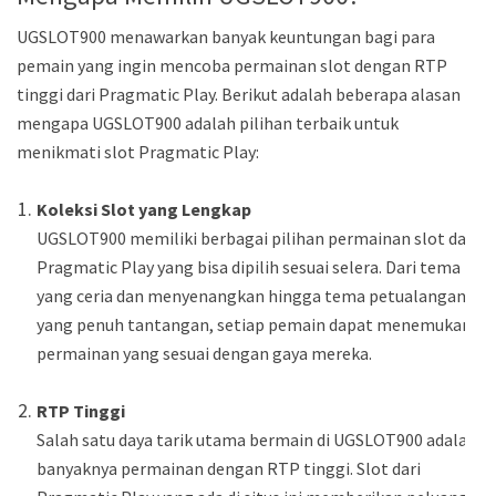
UGSLOT900 menawarkan banyak keuntungan bagi para
pemain yang ingin mencoba permainan slot dengan RTP
tinggi dari Pragmatic Play. Berikut adalah beberapa alasan
mengapa UGSLOT900 adalah pilihan terbaik untuk
menikmati slot Pragmatic Play:
Koleksi Slot yang Lengkap
UGSLOT900 memiliki berbagai pilihan permainan slot dari
Pragmatic Play yang bisa dipilih sesuai selera. Dari tema
yang ceria dan menyenangkan hingga tema petualangan
yang penuh tantangan, setiap pemain dapat menemukan
permainan yang sesuai dengan gaya mereka.
RTP Tinggi
Salah satu daya tarik utama bermain di UGSLOT900 adalah
banyaknya permainan dengan RTP tinggi. Slot dari