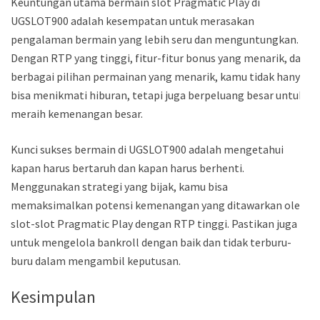
Keuntungan utama bermain slot Pragmatic Play di
UGSLOT900 adalah kesempatan untuk merasakan
pengalaman bermain yang lebih seru dan menguntungkan.
Dengan RTP yang tinggi, fitur-fitur bonus yang menarik, dan
berbagai pilihan permainan yang menarik, kamu tidak hanya
bisa menikmati hiburan, tetapi juga berpeluang besar untuk
meraih kemenangan besar.
Kunci sukses bermain di UGSLOT900 adalah mengetahui
kapan harus bertaruh dan kapan harus berhenti.
Menggunakan strategi yang bijak, kamu bisa
memaksimalkan potensi kemenangan yang ditawarkan oleh
slot-slot Pragmatic Play dengan RTP tinggi. Pastikan juga
untuk mengelola bankroll dengan baik dan tidak terburu-
buru dalam mengambil keputusan.
Kesimpulan